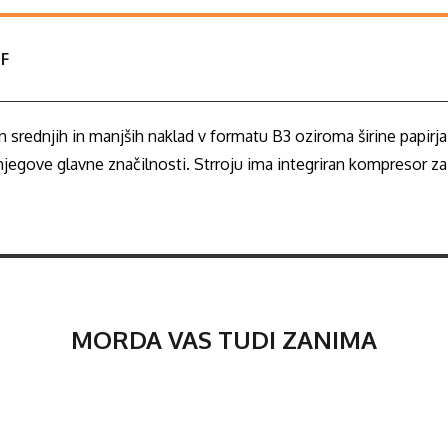
F
ovin srednjih in manjših naklad v formatu B3 oziroma širine pap
egove glavne značilnosti. Strroju ima integriran kompresor za vz
MORDA VAS TUDI ZANIMA