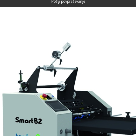
Pošlji povpraševanje