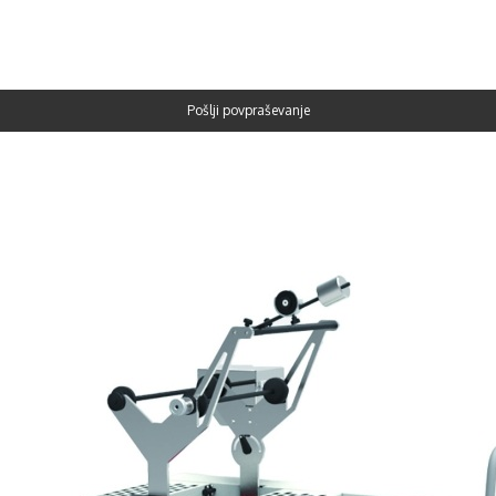
Pošlji povpraševanje