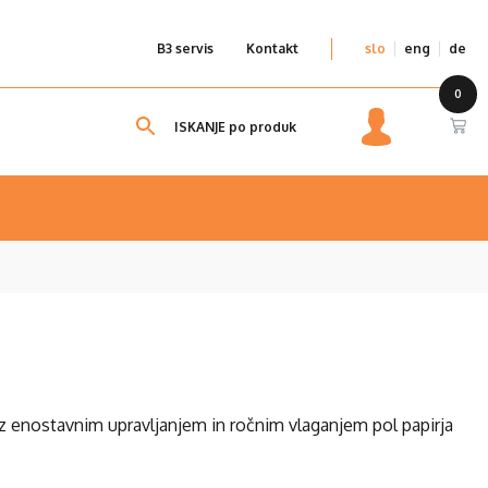
B3 servis
Kontakt
slo
eng
de
, z enostavnim upravljanjem in ročnim vlaganjem pol papirja