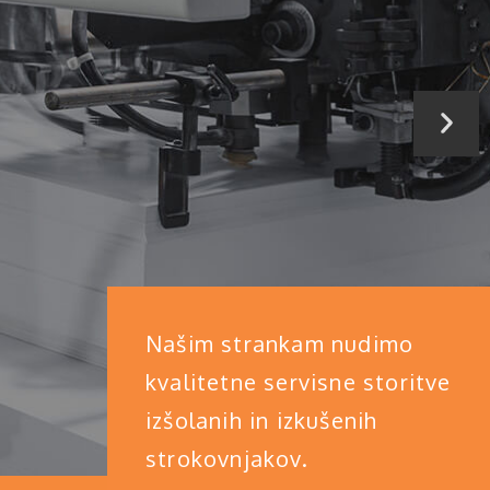
Našim strankam nudimo
kvalitetne servisne storitve
izšolanih in izkušenih
strokovnjakov.