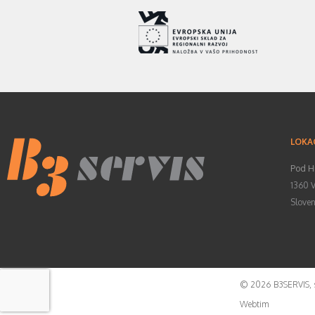
LOKAC
Pod H
1360 V
Sloven
©
2026
B3SERVIS, s
Webtim