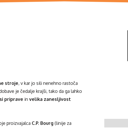
ne stroje
, v kar jo sili nenehno rastoča
dobave je čedalje krajši, tako da ga lahko
si priprave
in
velika zanesljivost
je proizvajalca
C.P. Bourg
(linije za