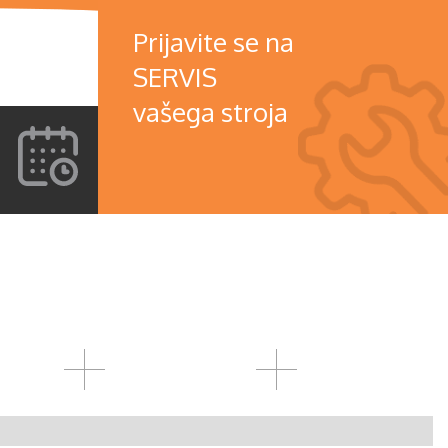
Prijavite se na
SERVIS
vašega stroja