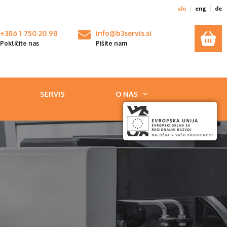
slo
eng
de
+386 1 750 20 98
info@b3servis.si
Pokličite nas
Pišite nam
SERVIS
O NAS