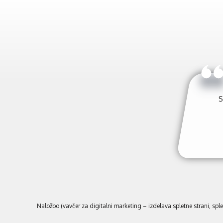
ta, saj je njihova ponudba in
Va
daj veno zdelo zadovoljni..
Naložbo (vavčer za digitalni marketing – izdelava spletne strani, sple