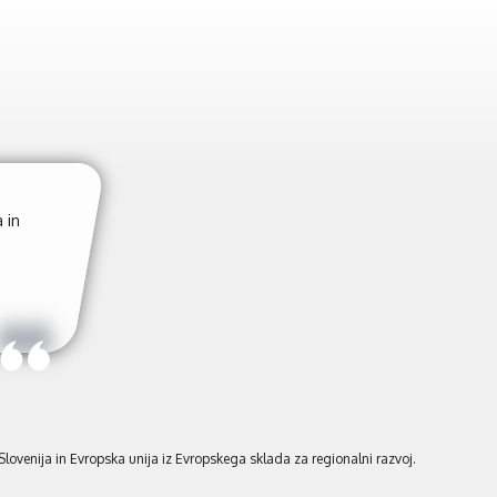
naši
S podjetjem B3S servis smo zač
smo izredno zadovo
 Slovenija in Evropska unija iz Evropskega sklada za regionalni razvoj.