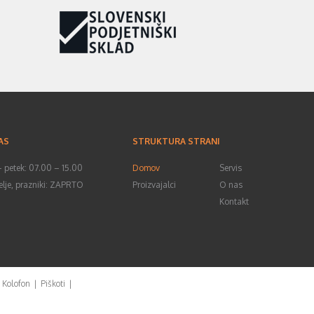
AS
STRUKTURA STRANI
– petek: 07.00 – 15.00
Domov
Servis
elje, prazniki: ZAPRTO
Proizvajalci
O nas
Kontakt
Kolofon
|
Piškoti
|