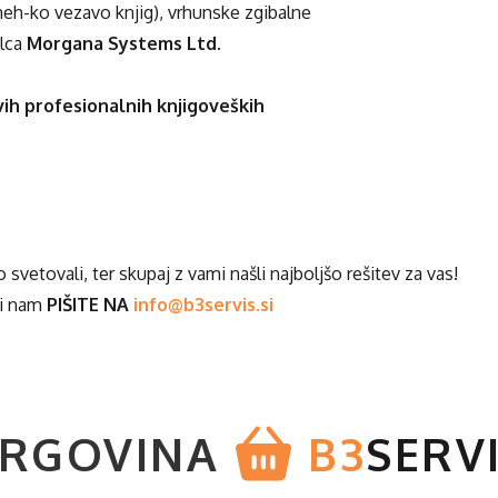
a meh-ko vezavo knjig), vrhunske zgibalne
alca
Morgana Systems Ltd.
ivih profesionalnih knjigoveških
vetovali, ter skupaj z vami našli najboljšo rešitev za vas!
i nam
PIŠITE NA
info@b3servis.si
RGOVINA
B3
SERV