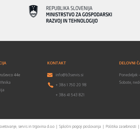
IJA
KONTAKT
DELOVNI Č
ruševco 44e
info@b3servis.si
Ponedeljek 
rhnika
Sobote, ned
+ 386 1 750 20 98
ija
+ 386 41 543 821
vetovanje, servis in trgovina d.o.o
|
Splošni pogoji poslovanja
|
Politika zasebnosti
|