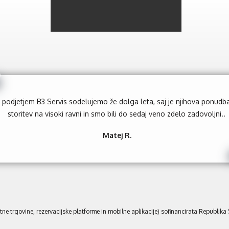
ši produkti so izredno kvalitetni in nam nudijo vse, kar potrebujemo v 
tiskarni.
Janez N.
tne trgovine, rezervacijske platforme in mobilne aplikacije) sofinancirata Republika