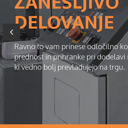
ZANESLJIVO
DELOVANJE
Ravno to vam prinese odločilno k
prednost in prihranke pri dodelavi
ki vedno bolj prevladujejo na trgu.