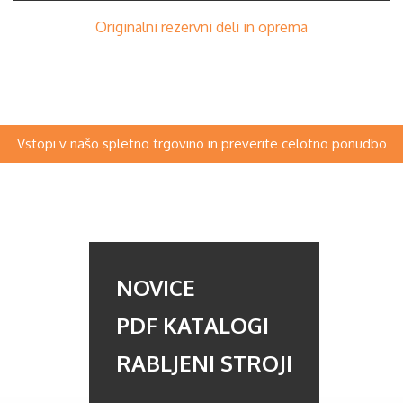
Originalni rezervni deli in oprema
Vstopi v našo spletno trgovino in preverite celotno ponudbo
NOVICE
PDF KATALOGI
RABLJENI STROJI