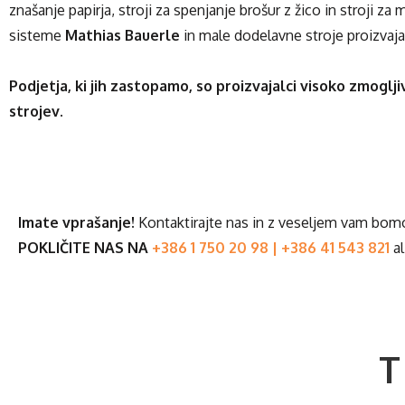
znašanje papirja, stroji za spenjanje brošur z žico in stroji z
sisteme
Mathias Bauerle
in male dodelavne stroje proizvaj
Podjetja, ki jih zastopamo, so proizvajalci visoko zmoglj
strojev.
Imate vprašanje!
Kontaktirajte nas in z veseljem vam bomo s
POKLIČITE NAS NA
+386 1 750 20 98
|
+386 41 543 821
al
T