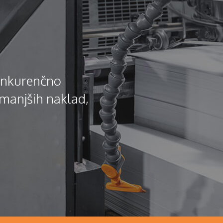
onkurenčno
 manjših naklad,