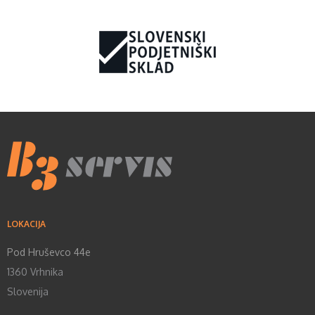
LOKACIJA
Pod Hruševco 44e
1360 Vrhnika
Slovenija