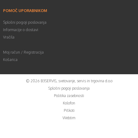
POMOČ UPORABNIKOM
Splošni pogoji poslovanja
Informacije o dostavi
Vračila
Moj račun / Registracija
Košarica
©
2026
B3SERVIS, svetovanje, servis in trgovina d.o.o
Splošni pogoji poslovanja
Politika zasebnosti
Kolofon
Piškoti
Webtim