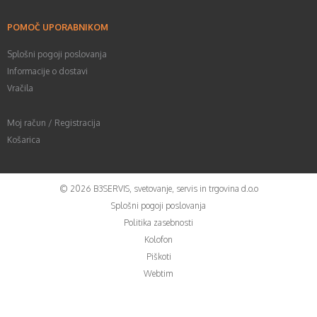
POMOČ UPORABNIKOM
Splošni pogoji poslovanja
Informacije o dostavi
Vračila
Moj račun / Registracija
Košarica
©
2026
B3SERVIS, svetovanje, servis in trgovina d.o.o
Splošni pogoji poslovanja
Politika zasebnosti
Kolofon
Piškoti
Webtim