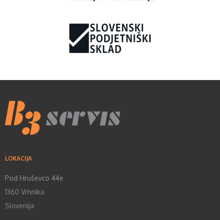
LOKACIJA
Pod Hruševco 44e
1360 Vrhnika
Slovenija