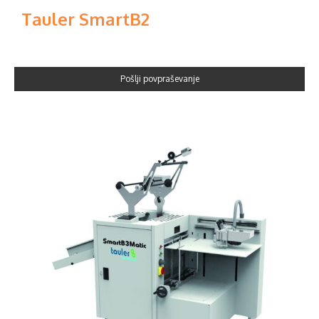
Tauler SmartB2
Pošlji povpraševanje