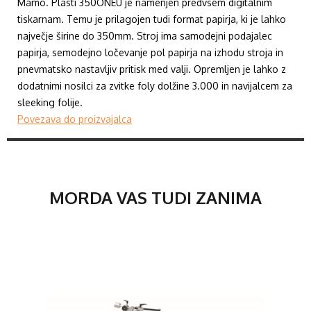
Mamo. Plasti 350ONEU je namenjen predvsem digitalnim
tiskarnam. Temu je prilagojen tudi format papirja, ki je lahko
največje širine do 350mm. Stroj ima samodejni podajalec
papirja, semodejno ločevanje pol papirja na izhodu stroja in
pnevmatsko nastavljiv pritisk med valji. Opremljen je lahko z
dodatnimi nosilci za zvitke foly dolžine 3.000 in navijalcem za
sleeking folije.
Povezava do proizvajalca
MORDA VAS TUDI ZANIMA