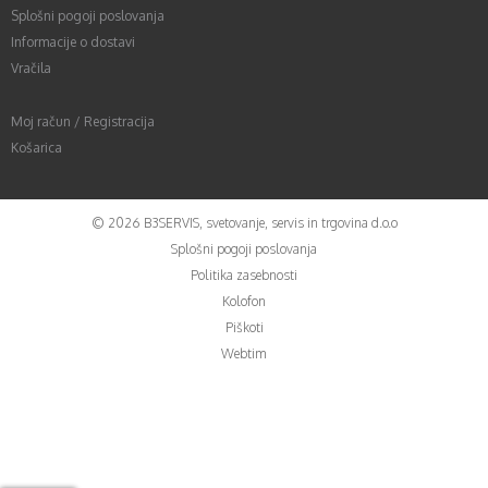
Splošni pogoji poslovanja
Informacije o dostavi
Vračila
Moj račun / Registracija
Košarica
©
2026
B3SERVIS, svetovanje, servis in trgovina d.o.o
Splošni pogoji poslovanja
Politika zasebnosti
Kolofon
Piškoti
Webtim