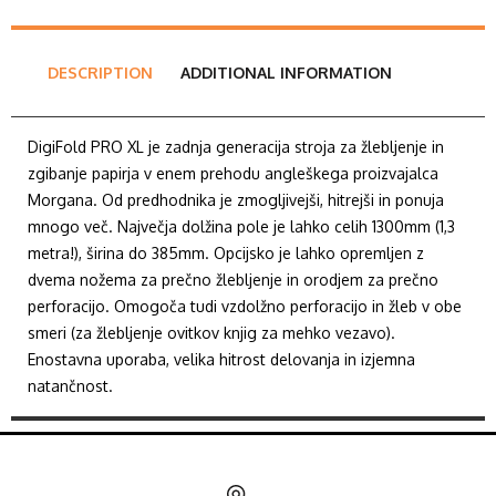
DESCRIPTION
ADDITIONAL INFORMATION
DigiFold PRO XL je zadnja generacija stroja za žlebljenje in
zgibanje papirja v enem prehodu angleškega proizvajalca
Morgana. Od predhodnika je zmogljivejši, hitrejši in ponuja
mnogo več. Največja dolžina pole je lahko celih 1300mm (1,3
metra!), širina do 385mm. Opcijsko je lahko opremljen z
dvema nožema za prečno žlebljenje in orodjem za prečno
perforacijo. Omogoča tudi vzdolžno perforacijo in žleb v obe
smeri (za žlebljenje ovitkov knjig za mehko vezavo).
Enostavna uporaba, velika hitrost delovanja in izjemna
natančnost.