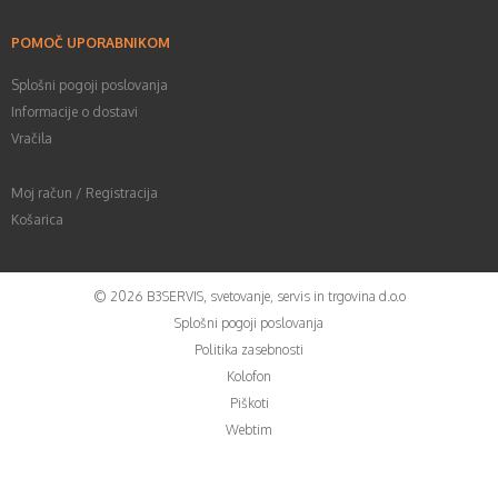
POMOČ UPORABNIKOM
Splošni pogoji poslovanja
Informacije o dostavi
Vračila
Moj račun / Registracija
Košarica
©
2026
B3SERVIS, svetovanje, servis in trgovina d.o.o
Splošni pogoji poslovanja
Politika zasebnosti
Kolofon
Piškoti
Webtim