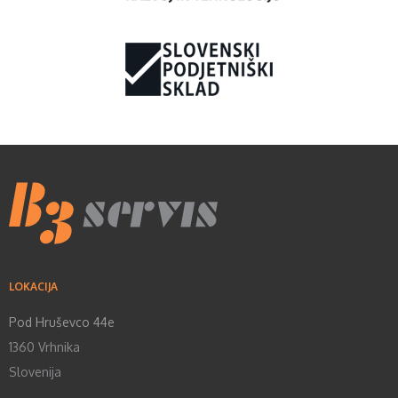
LOKACIJA
Pod Hruševco 44e
1360 Vrhnika
Slovenija