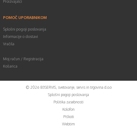
Proizvajalci
POMOČ UPORABNIKOM
Splošni pogoji poslovanja
Informacije o dostavi
Vračila
Moj račun / Registracija
Košarica
©
2026
B3SERVIS, svetovanje, servis in trgovina d.o.o
Splošni pogoji poslovanja
Politika zasebnosti
Kolofon
Piškoti
Webtim