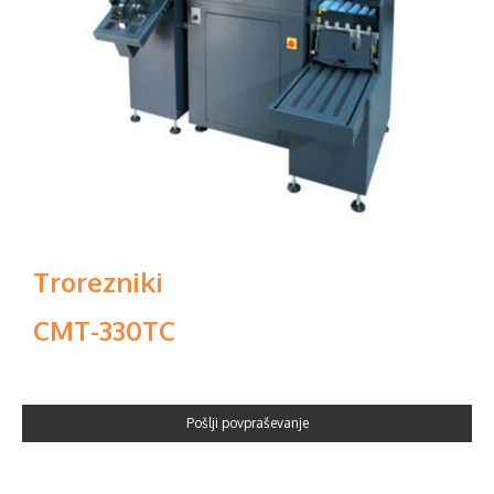
Trorezniki
CMT-330TC
Pošlji povpraševanje