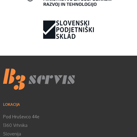
LOKACIJA
Pod Hruševco 44e
1360 Vrhnika
Slovenija